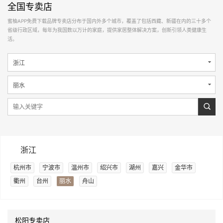
全国专卖店
蜜柚APP免费下载品牌专卖店分布于国内外多个城市，覆盖了包括西藏、新疆在内的三十多个
省级行政区域，每年为我国数以万计的家庭，提供家居整体解决方案，创新引领人类健康生
活。
浙江
杭州市
宁波市
温州市
绍兴市
湖州
嘉兴
金华市
衢州
台州
丽水
舟山
松阳专卖店