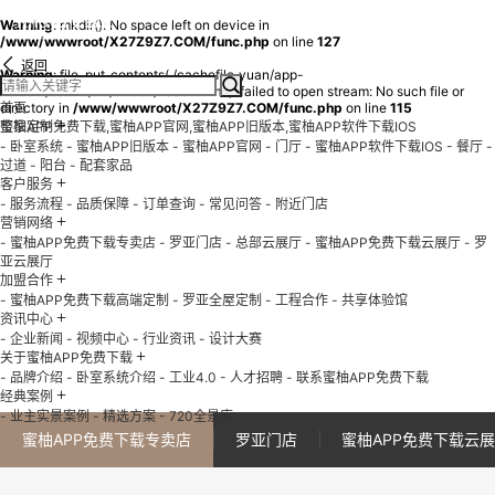
Warning
: mkdir(): No space left on device in
/www/wwwroot/X27Z9Z7.COM/func.php
on line
127
返回
Warning
: file_put_contents(./cachefile_yuan/app-
h5.com/cache/a3/d08c5/2aa04.html): failed to open stream: No such file or
directory in
首页
/www/wwwroot/X27Z9Z7.COM/func.php
on line
115
+
蜜柚APP免费下载,蜜柚APP官网,蜜柚APP旧版本,蜜柚APP软件下载IOS
整家定制
- 卧室系统
- 蜜柚APP旧版本
- 蜜柚APP官网
- 门厅
- 蜜柚APP软件下载IOS
- 餐厅
-
过道
- 阳台
- 配套家品
+
客户服务
- 服务流程
- 品质保障
- 订单查询
- 常见问答
- 附近门店
+
营销网络
- 蜜柚APP免费下载专卖店
- 罗亚门店
- 总部云展厅
- 蜜柚APP免费下载云展厅
- 罗
亚云展厅
+
加盟合作
- 蜜柚APP免费下载高端定制
- 罗亚全屋定制
- 工程合作
- 共享体验馆
+
资讯中心
- 企业新闻
- 视频中心
- 行业资讯
- 设计大赛
+
关于蜜柚APP免费下载
- 品牌介绍
- 卧室系统介绍
- 工业4.0
- 人才招聘
- 联系蜜柚APP免费下载
+
经典案例
- 业主实景案例
- 精选方案
- 720全景库
蜜柚APP免费下载专卖店
罗亚门店
蜜柚APP免费下载云