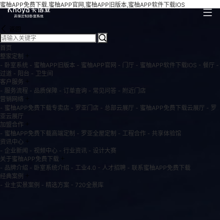
蜜柚APP免费下载,蜜柚APP官网,蜜柚APP旧版本,蜜柚APP软件下载IOS
返回
首页
+
整家定制
- 卧室系统
- 蜜柚APP旧版本
- 蜜柚APP官网
- 门厅
- 蜜柚APP软件下载IOS
- 餐厅
-
过道
- 阳台
- 卫生间
+
客户服务
- 服务流程
- 品质保障
- 订单查询
- 常见问答
- 附近门店
+
营销网络
- 蜜柚APP免费下载专卖店
- 罗亚门店
- 总部云展厅
- 蜜柚APP免费下载云展厅
- 罗
亚云展厅
+
加盟合作
- 蜜柚APP免费下载高端定制
- 罗亚全屋定制
- 工程合作
- 共享体验馆
+
资讯中心
- 企业新闻
- 视频中心
- 行业资讯
- 设计大赛
+
关于蜜柚APP免费下载
- 品牌介绍
- 卧室系统介绍
- 工业4.0
- 人才招聘
- 联系蜜柚APP免费下载
+
经典案例
- 业主实景案例
- 精选方案
- 720全景库