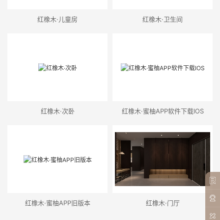
罗曼蒂克
卡纳Ⅱ
博洛Ⅱ
自然之歌
萧伯纳
嘉年华
红橡木·儿童房
红橡木·卫生间
其他
全部
护墙系统
定制木门
家纺
窗帘
成品家具
床垫
红橡木·次卧
红橡木·蜜柚APP软件下载IOS
红橡木·蜜柚APP旧版本
红橡木·门厅