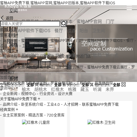
蜜柚APP免费下载,蜜柚APP官网,蜜柚APP旧版本,蜜柚APP软件下载IOS
空间
返回
全部
卧室系统
蜜柚APP旧版本
蜜柚APP官网
门厅
首页
蜜柚APP软件下载IOS
餐厅
过道
阳台
卫生间
+
整家定制
- 卧室系统
- 蜜柚APP旧版本
- 蜜柚APP官网
- 门厅
- 蜜柚APP软件下载IOS
- 餐厅
-
风格
过道
- 阳台
- 卫生间
+
客户服务
全部
现代简约
北欧
奶油
雅奢
轻奢
极简
新中式
- 服务流程
- 品质保障
- 订单查询
- 常见问答
- 附近门店
+
营销网络
简欧
法式
中古
- 蜜柚APP免费下载专卖店
- 罗亚门店
- 总部云展厅
- 蜜柚APP免费下载云展厅
- 罗
亚云展厅
+
加盟合作
系列
- 蜜柚APP免费下载高端定制
- 罗亚全屋定制
- 工程合作
- 共享体验馆
空 间：
全部
风 格：
全部
系 列：
全部
其 他：
全部
+
资讯中心
全部
榆木
胡桃木
红橡木
格雅
藏玉
听澜
未界
×
- 企业新闻
- 视频中心
- 行业资讯
- 设计大赛
魅影
墨笺
星雨
木韵
尔漫
华系列pro
东方雅阁
+
关于蜜柚APP免费下载
- 品牌介绍
- 卧室系统介绍
- 工业4.0
- 人才招聘
- 联系蜜柚APP免费下载
乐享
至檏
览境
华系列
白色恋人
绵舒方影
绵云几何
+
经典案例
- 业主实景案例
- 精选方案
- 720全景库
斯卡帕
慕歌
雅致华Ⅱ
莎尼维
云影U+
米科诺斯Ⅱ
流金溢彩
吉赛尔
米兰之吻
颂系列
博洛U+
轻奢格调Ⅱ
歌梵
印象苏杭Ⅱ
P系列
森林秘境
杜勒
X系列
韶光