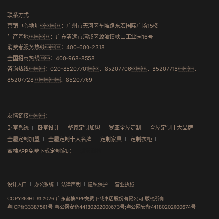
联系方式
营销中心地址：广州市天河区车陂路东宏国际广场15楼
生产基地：广东清远市清城区源潭镇峡山工业园16号
消费者服务热线：400-600-2318
全国招商热线：400-968-8558
咨询热线：020-85207701、85207706
、85207716、
85207728、
85207769
友情链接：
卧室系统
卧室设计
整家定制加盟
罗亚全屋定制
全屋定制十大品牌
全屋定制加盟
全屋定制十大名牌
定制家具
定制衣柜
蜜柚APP免费下载定制家居
骐秀科技
设计入口
办公系统
法律声明
隐私保护
营业执照
COPYRIGHT © 2026 广东蜜柚APP免费下载家居股份有限公司 版权所有
粤ICP备33387561号
粤公网安备44180202000673号;粤公网安备44180202000674号