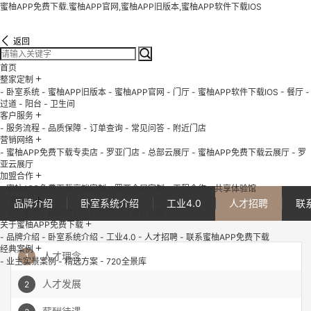
蜜柚APP免费下载,蜜柚APP官网,蜜柚APP旧版本,蜜柚APP软件下载IOS
返回
首页
+
整家定制
- 卧室系统
- 蜜柚APP旧版本
- 蜜柚APP官网
- 门厅
- 蜜柚APP软件下载IOS
- 餐厅
-
过道
- 阳台
- 卫生间
+
客户服务
- 服务流程
- 品质保障
- 订单查询
- 常见问答
- 附近门店
+
营销网络
- 蜜柚APP免费下载专卖店
- 罗亚门店
- 总部云展厅
- 蜜柚APP免费下载云展厅
- 罗
亚云展厅
+
加盟合作
- 蜜柚APP免费下载高端定制
- 罗亚全屋定制
- 工程合作
- 共享体验馆
+
资讯中心
品牌介绍
卧室系统介绍
工业4.0
人才招聘
联
- 企业新闻
- 视频中心
- 行业资讯
- 设计大赛
+
关于蜜柚APP免费下载
- 品牌介绍
- 卧室系统介绍
- 工业4.0
- 人才招聘
- 联系蜜柚APP免费下载
+
经典案例
人才理念
1
- 业主实景案例
- 精选方案
- 720全景库
人才发展
2